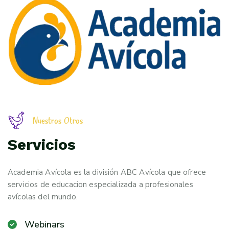
N
u
e
s
t
r
o
s
O
t
r
o
s
Servicios
Academia Avícola es la división ABC Avícola que ofrece
servicios de educacion especializada a profesionales
avícolas del mundo.
Webinars